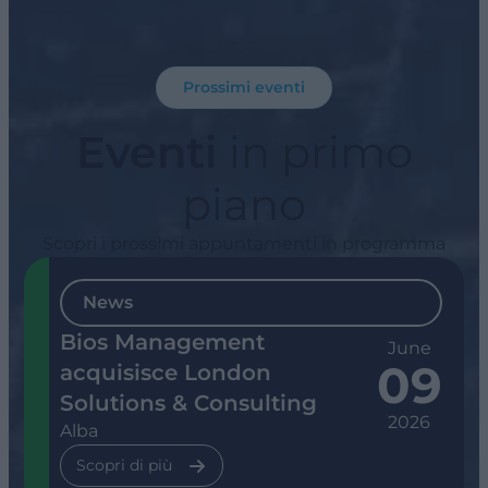
Prossimi eventi
Eventi
in primo
piano
Scopri i prossimi appuntamenti in programma
News
Bios Management
June
09
acquisisce London
Solutions & Consulting
2026
Alba
Scopri di più