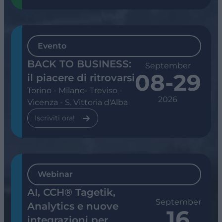
Evento
BACK TO BUSINESS:
September
08
-
29
il piacere di ritrovarsi
Torino - Milano- Treviso -
2026
Vicenza - S. Vittoria d'Alba
Iscriviti ora!
Webinar
AI, CCH® Tagetik,
September
Analytics e nuove
16
integrazioni per