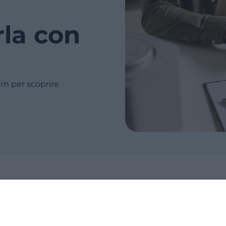
rla con
m per scoprire