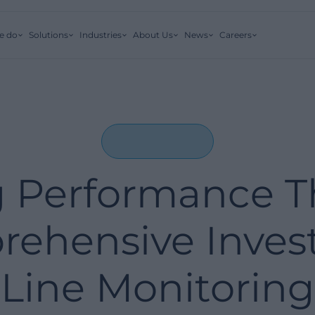
e do
Solutions
Industries
About Us
News
Careers
g Performance 
ehensive Inve
Line Monitoring