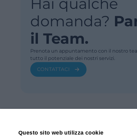
Hai qualche
domanda?
Pa
il Team.
Prenota un appuntamento con il nostro tea
tutto il potenziale dei nostri servizi.
CONTATTACI
Questo sito web utilizza cookie