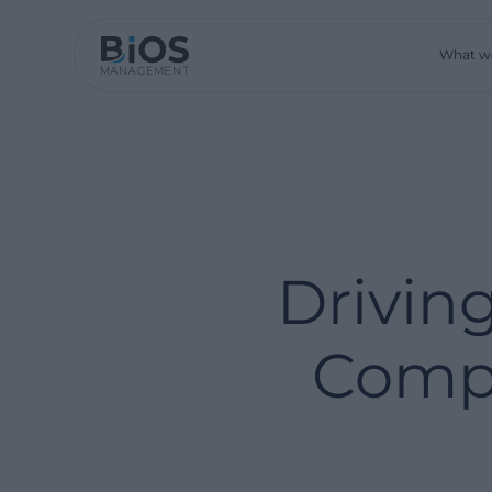
What w
Drivin
Compr