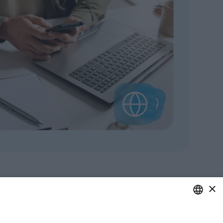
×
ITALIAN