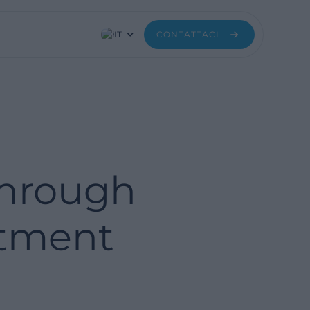
IT
CONTATTACI
Through
stment