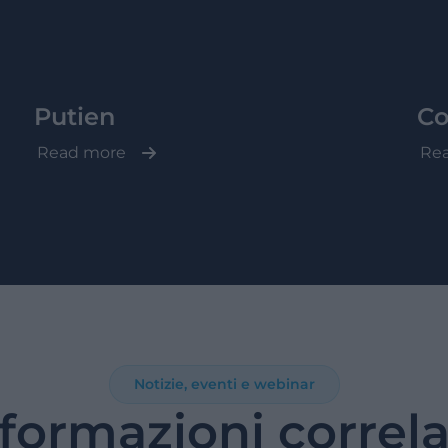
Putien
Co
Read more
Re
Notizie, eventi e webinar
formazioni correl