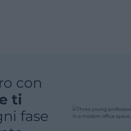
uro con
e ti
ni fase