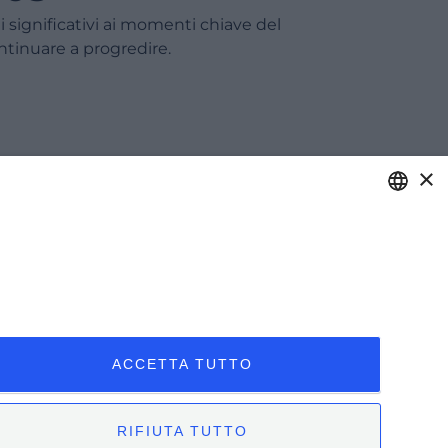
i significativi ai momenti chiave del
tinuare a progredire.
×
ITALIAN
ENGLISH
care of your business.
FRENCH
ANI
ABOUT US
SPANISH
Clienti
IORNATO
ACCETTA TUTTO
MALAYSIAN
Our Team
nar
Management
i Webinar
Partners
ed Eventi
RIFIUTA TUTTO
Success Stories
i passati