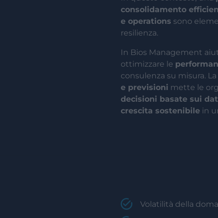
consolidamento efficie
e operations
sono elemen
resilienza.
In Bios Management aiutia
ottimizzare le
performanc
consulenza su misura. La
e previsioni
mette le org
decisioni basate sui dat
crescita sostenibile
in u
Volatilità della do