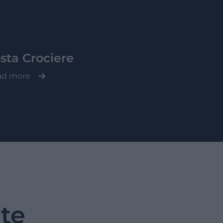
sta Crociere
ad more
ate