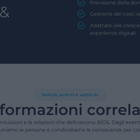
Previsione della dom
 &
Gestione dei costi o
Adattarsi alle cresce
esperienze digitali
Notizie, eventi e webinar
formazioni correl
intuizioni e le relazioni che definiscono BIOS. Dagli event
 uniamo le persone e condividiamo le conoscenze per con