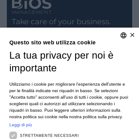
Take care of your business.
ISCRIVITI
×
Iscriviti alla nostra newsletter per rimanere
Questo sito web utilizza cookie
aggiornato.
La tua privacy per noi è
ITALIAN
REGISTRATI
ENGLISH
importante
CONTATTACI
FRENCH
I nostri Uffici
SPANISH
Utilizziamo i cookie per migliorare l'esperienza dell'utente e
Contattaci
per le finalità indicate nei riquadri in basso. Se selezioni
Posizioni aperte
MALAYSIAN
"Accetta tutto" acconsenti all'uso di tutti i cookie, oppure puoi
RIMANI AGGIORNATO
sceglierei quali ci autorizzi ad utilizzare selezionando i
Webinar
riquadri in basso. Puoi leggere ulteriori informazioni sulla
Rivedi Webinar
nostra politica sui cookie nella nostra politica sulla privacy.
News ed Eventi
Eventi passati
Leggi di più
ABOUT US
STRETTAMENTE NECESSARI
Clienti