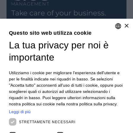
Take care of your business.
ISCRIVITI
×
Iscriviti alla nostra newsletter per rimanere
Questo sito web utilizza cookie
aggiornato.
La tua privacy per noi è
ITALIAN
REGISTRATI
ENGLISH
importante
CONTATTACI
FRENCH
I nostri Uffici
SPANISH
Utilizziamo i cookie per migliorare l'esperienza dell'utente e
Contattaci
per le finalità indicate nei riquadri in basso. Se selezioni
Posizioni aperte
MALAYSIAN
"Accetta tutto" acconsenti all'uso di tutti i cookie, oppure puoi
RIMANI AGGIORNATO
sceglierei quali ci autorizzi ad utilizzare selezionando i
Webinar
riquadri in basso. Puoi leggere ulteriori informazioni sulla
Rivedi Webinar
nostra politica sui cookie nella nostra politica sulla privacy.
News ed Eventi
Eventi passati
Leggi di più
ABOUT US
STRETTAMENTE NECESSARI
Clienti
Our Team