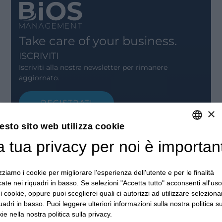
Take care of your business.
ISCRIVITI
Iscriviti alla nostra newsletter per rimanere
aggiornato.
REGISTRATI
×
CONTATTACI
esto sito web utilizza cookie
I nostri Uffici
Contattaci
a tua privacy per noi è importan
ITALIAN
Posizioni aperte
ENGLISH
RIMANI AGGIORNATO
izziamo i cookie per migliorare l'esperienza dell'utente e per le finalità
Webinar
FRENCH
cate nei riquadri in basso. Se selezioni "Accetta tutto" acconsenti all'uso
Rivedi Webinar
SPANISH
i i cookie, oppure puoi sceglierei quali ci autorizzi ad utilizzare selezion
News ed Eventi
quadri in basso. Puoi leggere ulteriori informazioni sulla nostra politica su
Eventi passati
MY
ie nella nostra politica sulla privacy.
ABOUT US