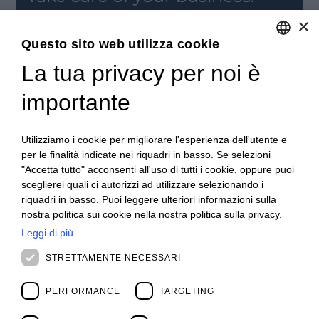
ISCRIVITI
×
Iscriviti alla nostra newsletter per rimanere
Questo sito web utilizza cookie
aggiornato.
La tua privacy per noi è
ITALIAN
REGISTRATI
ENGLISH
importante
CONTATTACI
FRENCH
I nostri Uffici
SPANISH
Utilizziamo i cookie per migliorare l'esperienza dell'utente e
Contattaci
per le finalità indicate nei riquadri in basso. Se selezioni
Posizioni aperte
MALAYSIAN
"Accetta tutto" acconsenti all'uso di tutti i cookie, oppure puoi
RIMANI AGGIORNATO
sceglierei quali ci autorizzi ad utilizzare selezionando i
Webinar
riquadri in basso. Puoi leggere ulteriori informazioni sulla
Rivedi Webinar
nostra politica sui cookie nella nostra politica sulla privacy.
News ed Eventi
Eventi passati
Leggi di più
ABOUT US
STRETTAMENTE NECESSARI
Clienti
Our Team
Management
PERFORMANCE
TARGETING
Partners