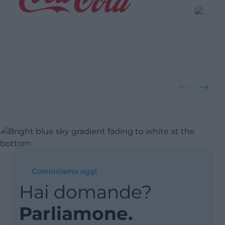
Pianificazione Intelligente,
Pianif
Operazioni Sostenibili
Cresci
Leggi di più
Leggi di
Cominciamo oggi
Hai domande?
Parliamone.