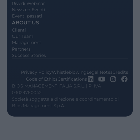
Rivedi Webinar
News ed Eventi
Eventi passati
ABOUT US
Clienti
Our Team
Management
Partners
Success Stories
Privacy Policy
Whistleblowing
Legal Notes
Credits
Code of Ethics
Certifications
BIOS MANAGEMENT ITALIA S.R.L. | P. IVA
03029760042
Società soggetta a direzione e coordinamento di
Bios Management S.p.A.