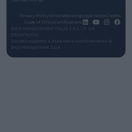
Privacy Policy
Whistleblowing
Legal Notes
Credits
Code of Ethics
Certifications
BIOS MANAGEMENT ITALIA S.R.L. | P. IVA
03029760042
Società soggetta a direzione e coordinamento di
Bios Management S.p.A.