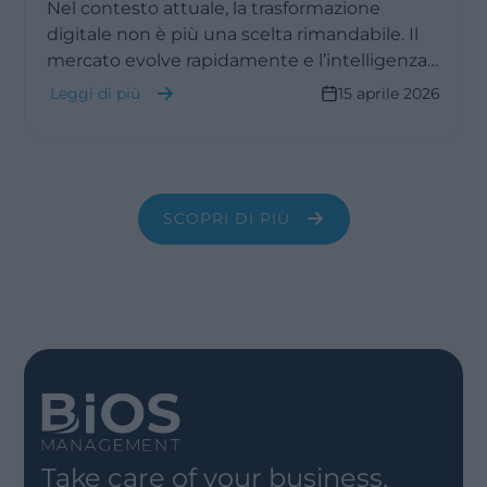
Nel contesto attuale, la trasformazione
digitale non è più una scelta rimandabile. Il
mercato evolve rapidamente e l’intelligenza
artificiale sta cambiando significativamente
Leggi di più
15 aprile 2026
le modalità di lavoro per tutti: le aziende che
non si trasformano rischiano di perdere
rilevanza.
SCOPRI DI PIÙ
Take care of your business.