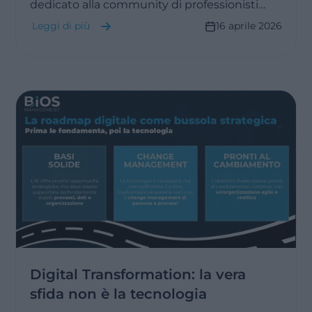
dedicato alla community di professionisti
che vogliono guidare l’evoluzione della
Leggi di più
16 aprile 2026
pianificazione aziendale.
Digital Transformation: la vera
sfida non è la tecnologia