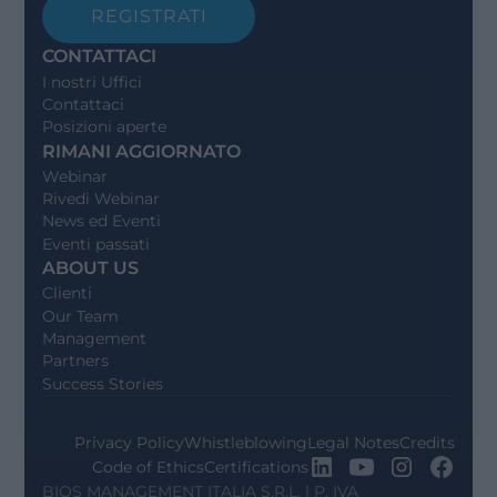
REGISTRATI
CONTATTACI
I nostri Uffici
Contattaci
Posizioni aperte
RIMANI AGGIORNATO
Webinar
Rivedi Webinar
News ed Eventi
Eventi passati
ABOUT US
Clienti
Our Team
Management
Partners
Success Stories
Privacy Policy
Whistleblowing
Legal Notes
Credits
Code of Ethics
Certifications
BIOS MANAGEMENT ITALIA S.R.L. | P. IVA