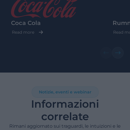
Coca Cola
Rum
Read more
Read m
Notizie, eventi e webinar
Informazioni
correlate
Rimani aggiornato sui traguardi, le intuizioni e le