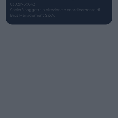
03029760042
Società soggetta a direzione e coordinamento di
Bios Management S.p.A.