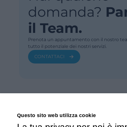
domanda?
Pa
il Team.
Prenota un appuntamento con il nostro tea
tutto il potenziale dei nostri servizi.
CONTATTACI
Questo sito web utilizza cookie