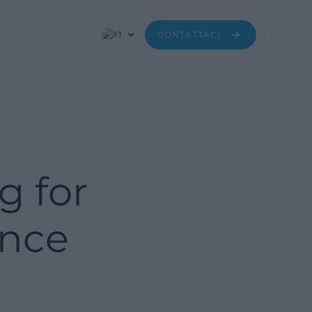
IT
CONTATTACI
g for
ence