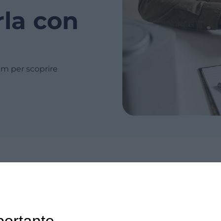
rla con
m per scoprire