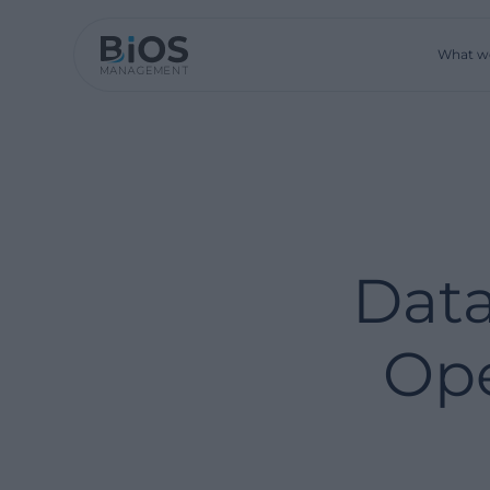
What w
Data
Ope