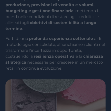
produzione, previsioni di vendita e volumi,
budgeting e gestione finanziaria
, mettendo i
brand nelle condizioni di restare agili, redditizi e
allineati agli
obiettivi di sostenibilità a lungo
termine
.
Forti di una
profonda esperienza settoriale
e di
metodologie consolidate, affianchiamo i clienti nel
trasformare l'incertezza in opportunità,
costruendo la
resilienza operativa
e la
chiarezza
strategica
necessarie per crescere in un mercato
retail in continua evoluzione.