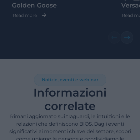
Golden Goose
Versa
Read more
Read m
Notizie, eventi e webinar
Informazioni
correlate
Rimani aggiornato sui traguardi, le intuizioni e le
relazioni che definiscono BIOS. Dagli eventi
significativi ai momenti chiave del settore, scopri
come uniamo le persone e condividiamo le