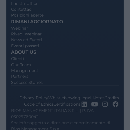
I nostri Uffici
Contattaci
Posizioni aperte
RIMANI AGGIORNATO
Webinar
Rivedi Webinar
News ed Eventi
Eventi passati
ABOUT US
Clienti
Our Team
Management
Partners
Success Stories
Privacy Policy
Whistleblowing
Legal Notes
Credits
Code of Ethics
Certifications
BIOS MANAGEMENT ITALIA S.R.L. | P. IVA
03029760042
Società soggetta a direzione e coordinamento di
Bios Management S.p.A.