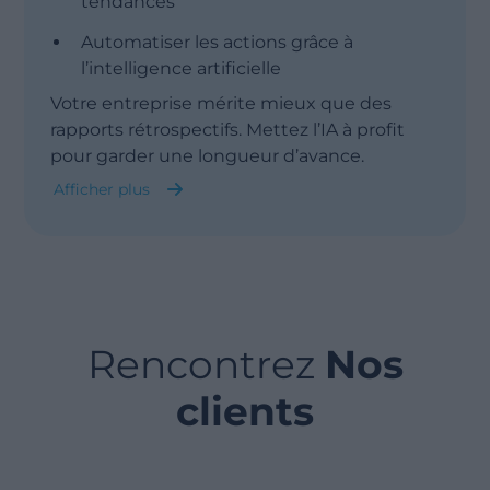
tendances
Automatiser les actions grâce à
l’intelligence artificielle
Afficher moin
Votre entreprise mérite mieux que des
rapports rétrospectifs. Mettez l’IA à profit
pour garder une longueur d’avance.
Afficher plus
Analyse prédictive
Analyse prescriptive
Rencontrez
Nos
Apprentissage automatique (Machine
Learning)
clients
Insights IA & Data Storytelling