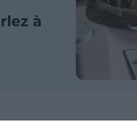
rlez à
r