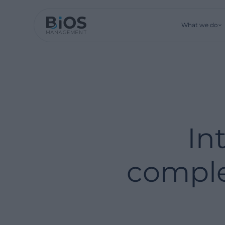
What we do
In
comple