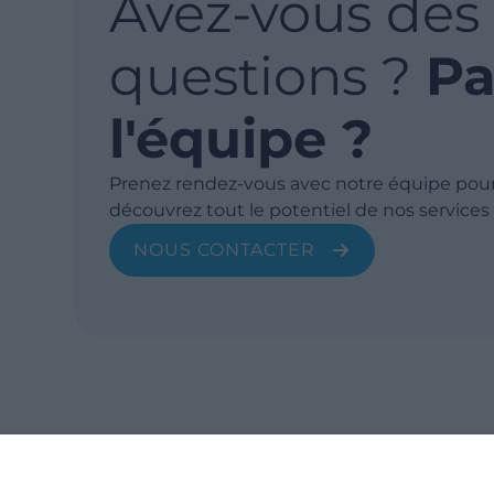
Avez-vous des
questions ?
Pa
l'équipe ?
Prenez rendez-vous avec notre équipe pou
découvrez tout le potentiel de nos services
NOUS CONTACTER