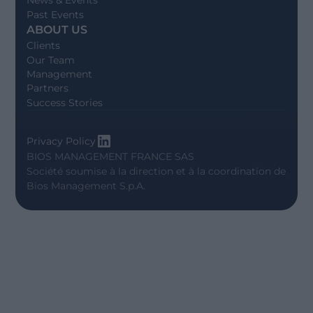
News & Events
Past Events
ABOUT US
Clients
Our Team
Management
Partners
Success Stories
Privacy Policy
BIOS MANAGEMENT FRANCE SAS
Société soumise à la direction et à la coordination de
Bios Management S.p.A.