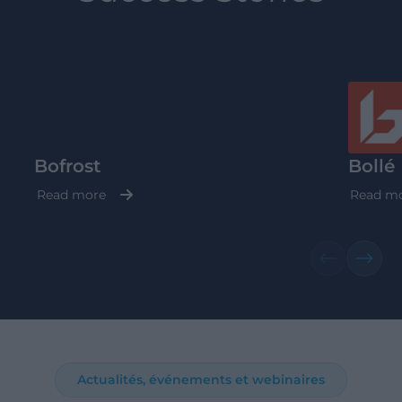
Bofrost
Bollé
Read more
Read m
Actualités, événements et webinaires