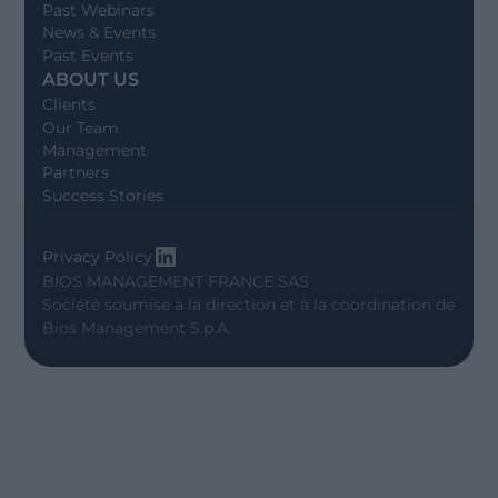
Past Webinars
News & Events
Past Events
ABOUT US
Clients
Our Team
Management
Partners
Success Stories
Privacy Policy
BIOS MANAGEMENT FRANCE SAS
Société soumise à la direction et à la coordination de
Bios Management S.p.A.