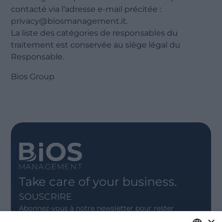
contacté via l’adresse e-mail précitée :
privacy@biosmanagement.it.
La liste des catégories de responsables du
traitement est conservée au siège légal du
Responsable.
Bios Group
Take care of your business.
SOUSCRIRE
Abonnez-vous à notre newsletter pour rester
informé.