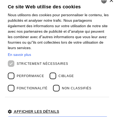
×
Ce site Web utilise des cookies
INSCRIVEZ-VOUS
Nous utilisons des cookies pour personnaliser le contenu, les
ITALIAN
CONTACT
publicités et analyser notre trafic. Nous partageons
ENGLISH
également des informations sur votre utilisation de notre site
Offices
avec nos partenaires de publicité et d"analyse qui peuvent
Contact us
FRENCH
les combiner avec d"autres informations que vous leur avez
Open positions
SPANISH
fournies ou qu"ils ont collectées lors de votre utilisation de
STAY UPDATED
leurs services.
Webinars
MALAYSIAN
Past Webinars
En savoir plus
News & Events
STRICTEMENT NÉCESSAIRES
Past Events
ABOUT US
Clients
PERFORMANCE
CIBLAGE
Our Team
Management
FONCTIONNALITÉ
NON CLASSIFIÉS
Partners
Success Stories
AFFICHER LES DÉTAILS
Privacy Policy