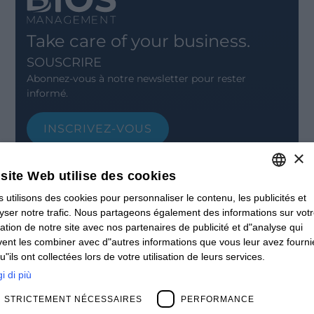
Take care of your business.
SOUSCRIRE
Abonnez-vous à notre newsletter pour rester
informé.
INSCRIVEZ-VOUS
×
CONTACT
Offices
site Web utilise des cookies
Contact us
Open positions
 utilisons des cookies pour personnaliser le contenu, les publicités et
ITALIAN
STAY UPDATED
yser notre trafic. Nous partageons également des informations sur vot
ENGLISH
isation de notre site avec nos partenaires de publicité et d"analyse qui
Webinars
ent les combiner avec d"autres informations que vous leur avez fourni
Past Webinars
FRENCH
u"ils ont collectées lors de votre utilisation de leurs services.
News & Events
SPANISH
Past Events
i di più
ABOUT US
MY
STRICTEMENT NÉCESSAIRES
PERFORMANCE
Clients