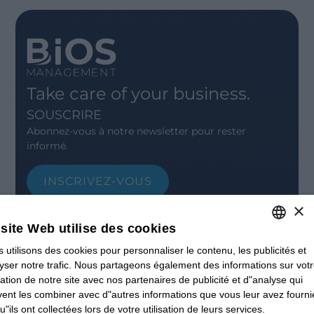
Take care of your business.
SOUSCRIRE
Abonnez-vous à notre newsletter pour rester
informé.
INSCRIVEZ-VOUS
×
CONTACT
Offices
site Web utilise des cookies
Contact us
Open positions
 utilisons des cookies pour personnaliser le contenu, les publicités et
ITALIAN
STAY UPDATED
yser notre trafic. Nous partageons également des informations sur vot
ENGLISH
isation de notre site avec nos partenaires de publicité et d"analyse qui
Webinars
ent les combiner avec d"autres informations que vous leur avez fourni
Past Webinars
FRENCH
u"ils ont collectées lors de votre utilisation de leurs services.
News & Events