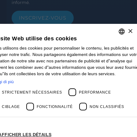
informé.
INSCRIVEZ-VOUS
×
CONTACT
Offices
site Web utilise des cookies
Contact us
Open positions
 utilisons des cookies pour personnaliser le contenu, les publicités et
ITALIAN
STAY UPDATED
yser notre trafic. Nous partageons également des informations sur vot
ENGLISH
isation de notre site avec nos partenaires de publicité et d"analyse qui
Webinars
ent les combiner avec d"autres informations que vous leur avez fourni
Past Webinars
FRENCH
u"ils ont collectées lors de votre utilisation de leurs services.
News & Events
SPANISH
Past Events
i di più
ABOUT US
MY
STRICTEMENT NÉCESSAIRES
PERFORMANCE
Clients
Our Team
Management
CIBLAGE
FONCTIONNALITÉ
NON CLASSIFIÉS
Partners
Success Stories
AFFICHER LES DÉTAILS
Privacy Policy