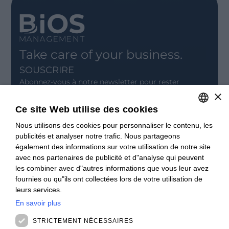
Take care of your business.
SOUSCRIRE
Abonnez-vous à notre newsletter pour rester
informé.
×
Ce site Web utilise des cookies
INSCRIVEZ-VOUS
Nous utilisons des cookies pour personnaliser le contenu, les
ITALIAN
CONTACT
publicités et analyser notre trafic. Nous partageons
ENGLISH
également des informations sur votre utilisation de notre site
Offices
avec nos partenaires de publicité et d"analyse qui peuvent
Contact us
FRENCH
les combiner avec d"autres informations que vous leur avez
Open positions
SPANISH
fournies ou qu"ils ont collectées lors de votre utilisation de
STAY UPDATED
leurs services.
Webinars
MALAYSIAN
Past Webinars
En savoir plus
News & Events
STRICTEMENT NÉCESSAIRES
Past Events