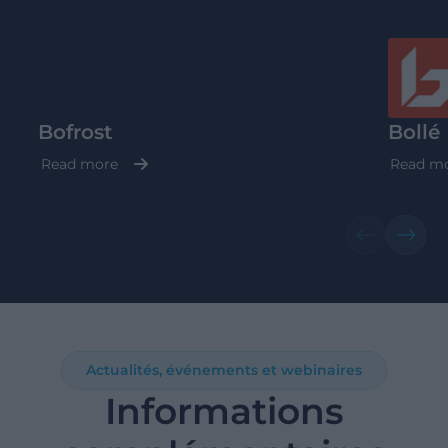
Bofrost
Bollé
Read more
Read m
Actualités, événements et webinaires
Informations