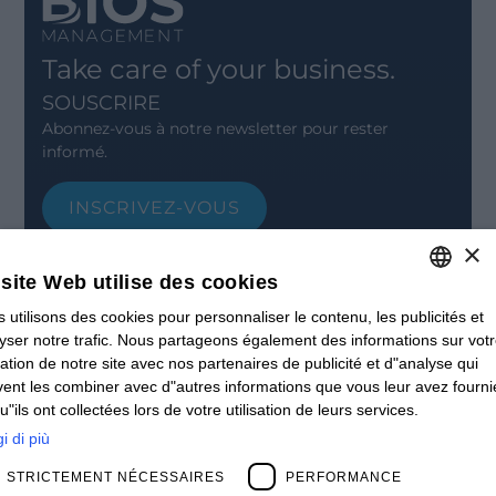
Take care of your business.
SOUSCRIRE
Abonnez-vous à notre newsletter pour rester
informé.
INSCRIVEZ-VOUS
×
CONTACT
Offices
site Web utilise des cookies
Contact us
Open positions
 utilisons des cookies pour personnaliser le contenu, les publicités et
ITALIAN
STAY UPDATED
yser notre trafic. Nous partageons également des informations sur vot
ENGLISH
isation de notre site avec nos partenaires de publicité et d"analyse qui
Webinars
ent les combiner avec d"autres informations que vous leur avez fourni
Past Webinars
FRENCH
u"ils ont collectées lors de votre utilisation de leurs services.
News & Events
SPANISH
Past Events
i di più
ABOUT US
MY
STRICTEMENT NÉCESSAIRES
PERFORMANCE
Clients