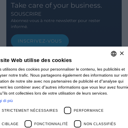
Take care of your business.
SOUSCRIRE
Abonnez-vous à notre newsletter pour rester
informé.
INSCRIVEZ-VOUS
×
CONTACT
Offices
site Web utilise des cookies
Contact us
Open positions
 utilisons des cookies pour personnaliser le contenu, les publicités et
ITALIAN
STAY UPDATED
yser notre trafic. Nous partageons également des informations sur vot
ENGLISH
isation de notre site avec nos partenaires de publicité et d"analyse qui
Webinars
ent les combiner avec d"autres informations que vous leur avez fourni
Past Webinars
FRENCH
u"ils ont collectées lors de votre utilisation de leurs services.
News & Events
SPANISH
Past Events
i di più
ABOUT US
MY
STRICTEMENT NÉCESSAIRES
PERFORMANCE
Clients
Our Team
Management
CIBLAGE
FONCTIONNALITÉ
NON CLASSIFIÉS