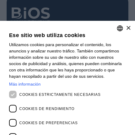
×
Cuida tu negocio.
Ese sitio web utiliza cookies
SUSCRÍBETE
Utilizamos cookies para personalizar el contenido, los
ITALIAN
Suscríbase a nuestro boletín para mantenerse al día.
anuncios y analizar nuestro tráfico. También compartimos
ENGLISH
información sobre su uso de nuestro sitio con nuestros
INSCRÍBASE
socios de publicidad y análisis, quienes pueden combinarla
FRENCH
con otra información que les haya proporcionado o que
CONTACTO
SPANISH
hayan recopilado a partir del uso de sus servicios.
Oficinas
Más información
MALAYSIAN
Contáctanos
Vacantes
COOKIES ESTRICTAMENTE NECESARIAS
NOVEDADES
Webinars
COOKIES DE RENDIMIENTO
Archivo de Webinars
Noticias y Eventos
COOKIES DE PREFERENCIAS
Archivo de Eventos
SOBRE NOSOSTROS