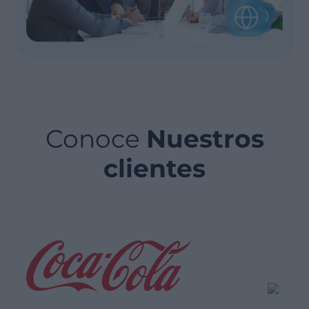
Conoce
Nuestros
clientes
Operaciones más ecológicas,
Plane