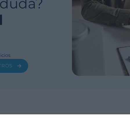
 duda?
l
icios
TROS