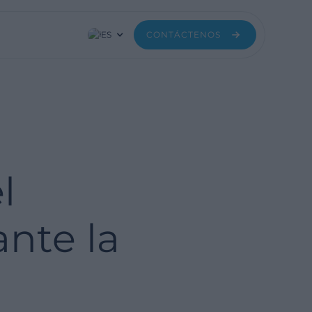
ES
CONTÁCTENOS
l
nte la