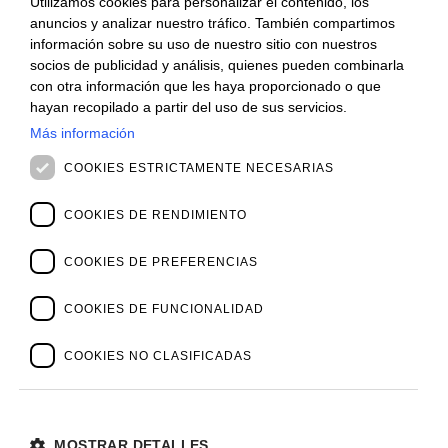
Utilizamos cookies para personalizar el contenido, los
ITALIAN
Suscríbase a nuestro boletín para mantenerse al día.
anuncios y analizar nuestro tráfico. También compartimos
ENGLISH
información sobre su uso de nuestro sitio con nuestros
INSCRÍBASE
socios de publicidad y análisis, quienes pueden combinarla
FRENCH
con otra información que les haya proporcionado o que
CONTACTO
SPANISH
hayan recopilado a partir del uso de sus servicios.
Oficinas
Más información
MALAYSIAN
Contáctanos
Vacantes
COOKIES ESTRICTAMENTE NECESARIAS
NOVEDADES
Webinars
COOKIES DE RENDIMIENTO
Archivo de Webinars
Noticias y Eventos
COOKIES DE PREFERENCIAS
Archivo de Eventos
SOBRE NOSOSTROS
COOKIES DE FUNCIONALIDAD
Clientes
Nuestro Equipo
Dirección
COOKIES NO CLASIFICADAS
Socios
Casos de Exito
MOSTRAR DETALLES
Política de Privacidad