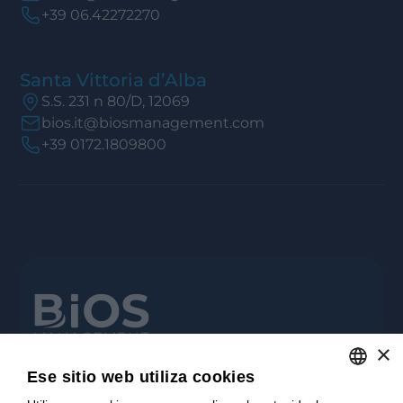
+39 06.42272270
Santa Vittoria d’Alba
S.S. 231 n 80/D, 12069
bios.it@biosmanagement.com
+39 0172.1809800
×
Cuida tu negocio.
Ese sitio web utiliza cookies
SUSCRÍBETE