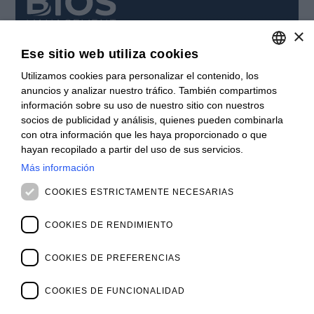
×
Cuida tu negocio.
Ese sitio web utiliza cookies
SUSCRÍBETE
Utilizamos cookies para personalizar el contenido, los
ITALIAN
Suscríbase a nuestro boletín para mantenerse al día.
anuncios y analizar nuestro tráfico. También compartimos
ENGLISH
información sobre su uso de nuestro sitio con nuestros
INSCRÍBASE
socios de publicidad y análisis, quienes pueden combinarla
FRENCH
con otra información que les haya proporcionado o que
CONTACTO
SPANISH
hayan recopilado a partir del uso de sus servicios.
Oficinas
Más información
MALAYSIAN
Contáctanos
Vacantes
COOKIES ESTRICTAMENTE NECESARIAS
NOVEDADES
Webinars
COOKIES DE RENDIMIENTO
Archivo de Webinars
Noticias y Eventos
COOKIES DE PREFERENCIAS
Archivo de Eventos
SOBRE NOSOSTROS
COOKIES DE FUNCIONALIDAD
Clientes
Nuestro Equipo