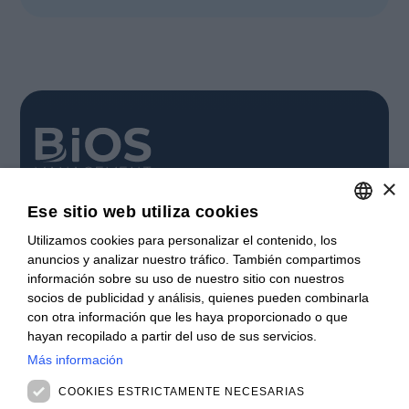
×
Cuida tu negocio.
Ese sitio web utiliza cookies
SUSCRÍBETE
Utilizamos cookies para personalizar el contenido, los
ITALIAN
Suscríbase a nuestro boletín para mantenerse al día.
anuncios y analizar nuestro tráfico. También compartimos
ENGLISH
información sobre su uso de nuestro sitio con nuestros
INSCRÍBASE
socios de publicidad y análisis, quienes pueden combinarla
FRENCH
con otra información que les haya proporcionado o que
CONTACTO
SPANISH
hayan recopilado a partir del uso de sus servicios.
Oficinas
Más información
MALAYSIAN
Contáctanos
Vacantes
COOKIES ESTRICTAMENTE NECESARIAS
NOVEDADES