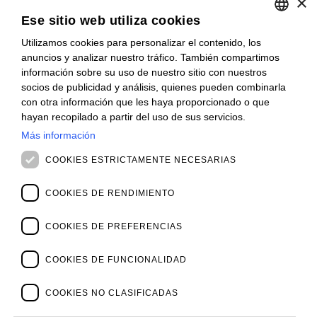
×
Cuida tu negocio.
Ese sitio web utiliza cookies
SUSCRÍBETE
Utilizamos cookies para personalizar el contenido, los
ITALIAN
Suscríbase a nuestro boletín para mantenerse al día.
anuncios y analizar nuestro tráfico. También compartimos
ENGLISH
información sobre su uso de nuestro sitio con nuestros
INSCRÍBASE
socios de publicidad y análisis, quienes pueden combinarla
FRENCH
con otra información que les haya proporcionado o que
CONTACTO
SPANISH
hayan recopilado a partir del uso de sus servicios.
Oficinas
Más información
MALAYSIAN
Contáctanos
Vacantes
COOKIES ESTRICTAMENTE NECESARIAS
NOVEDADES
Webinars
COOKIES DE RENDIMIENTO
Archivo de Webinars
Noticias y Eventos
COOKIES DE PREFERENCIAS
Archivo de Eventos
SOBRE NOSOSTROS
Clientes
COOKIES DE FUNCIONALIDAD
Nuestro Equipo
Dirección
COOKIES NO CLASIFICADAS
Socios