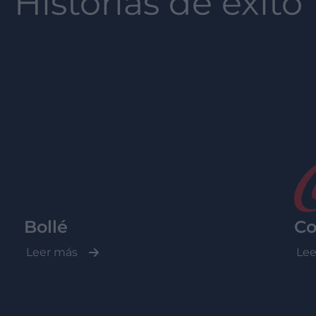
Historias de éxito
Bollé
Co
Leer más
Lee