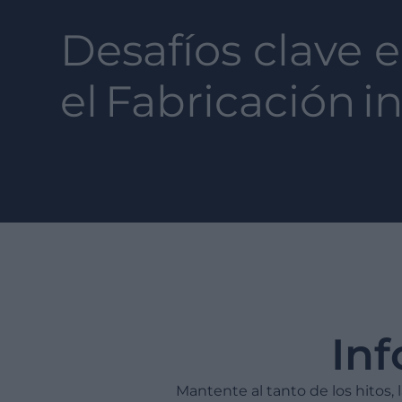
Desafíos clave 
el
Fabricación
i
In
Mantente al tanto de los hitos,