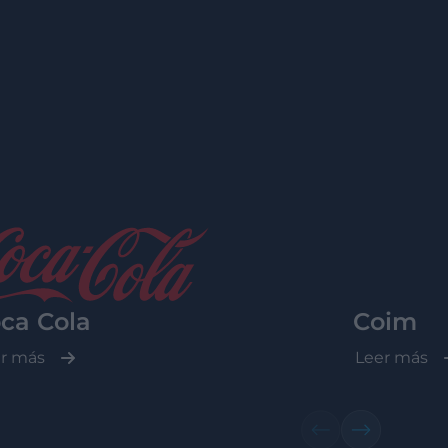
ca Cola
Coim
r más
Leer más