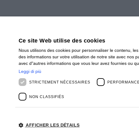
Ce site Web utilise des cookies
Nous utilisons des cookies pour personnaliser le contenu, les
des informations sur votre utilisation de notre site avec nos 
SOUSCRIRE
avec d"autres informations que vous leur avez fournies ou qu"il
Abonnez-vous à notre newsletter pour rester in
Leggi di più
STRICTEMENT NÉCESSAIRES
PERFORMANC
INSCRIVEZ-VOUS
NON CLASSIFIÉS
BIOS MANAGEMENT FRANCE SAS
Société soumise à la direction et à la coordina
AFFICHER LES DÉTAILS