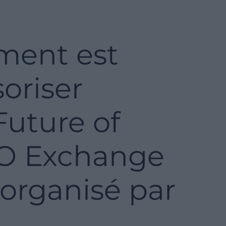
ment est
soriser
Future of
FO Exchange
organisé par