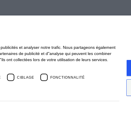
Take 
 publicités et analyser notre trafic. Nous partageons également
partenaires de publicité et d"analyse qui peuvent les combiner
CONTACT
STA
s ont collectées lors de votre utilisation de leurs services.
Offices
Webi
formé.
Contact us
Past
Open positions
News
E
CIBLAGE
FONCTIONNALITÉ
Past 
tion de
Bios Management S.p.A.