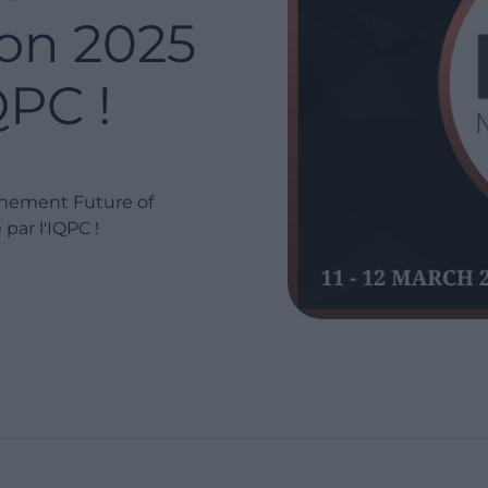
on 2025
QPC !
énement Future of
ar l'IQPC !