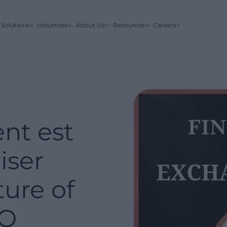
Solutions
Industries
About Us
Resources
Careers
nt est
iser
ure of
FO