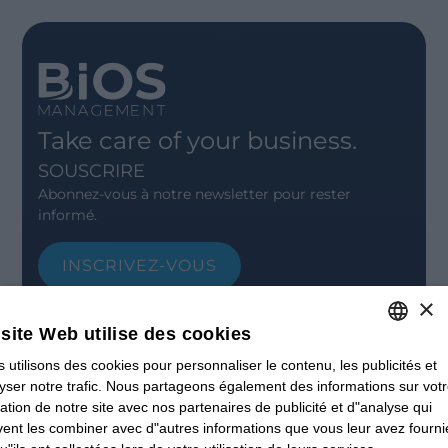
Take care of your business.
SOUSCRIRE
Abonnez-vous à notre newsletter pour rester
informé.
INSCRIVEZ-VOUS
CONTACT
×
Offices
site Web utilise des cookies
Contact us
Open positions
 utilisons des cookies pour personnaliser le contenu, les publicités et
ITALIAN
STAY UPDATED
yser notre trafic. Nous partageons également des informations sur vot
ENGLISH
isation de notre site avec nos partenaires de publicité et d"analyse qui
Webinars
ent les combiner avec d"autres informations que vous leur avez fourni
Past Webinars
FRENCH