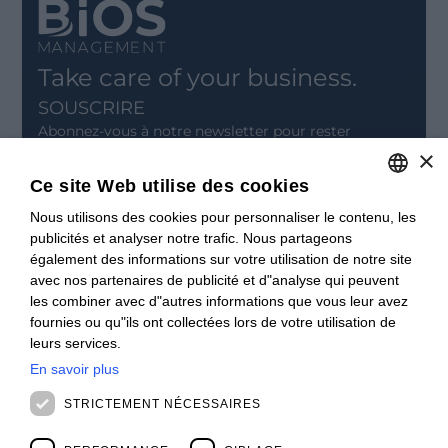
Take care of your business.
SOUSCRIRE
Abonnez-vous à notre newsletter pour rester
informé.
×
Ce site Web utilise des cookies
INSCRIVEZ-VOUS
Nous utilisons des cookies pour personnaliser le contenu, les
ITALIAN
CONTACT
publicités et analyser notre trafic. Nous partageons
ENGLISH
également des informations sur votre utilisation de notre site
Offices
avec nos partenaires de publicité et d"analyse qui peuvent
Contact us
FRENCH
les combiner avec d"autres informations que vous leur avez
Open positions
SPANISH
fournies ou qu"ils ont collectées lors de votre utilisation de
STAY UPDATED
leurs services.
Webinars
MALAYSIAN
Past Webinars
En savoir plus
News & Events
STRICTEMENT NÉCESSAIRES
Past Events
ABOUT US