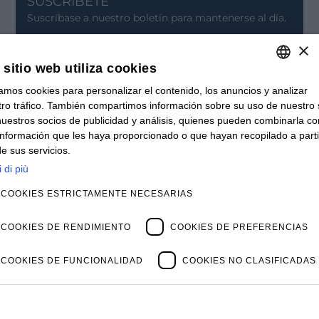
SUSCRÍBETE
Suscríbase a nuestro boletín para mantenerse al día.
×
INSCRÍBASE
 sitio web utiliza cookies
CONTACTO
zamos cookies para personalizar el contenido, los anuncios y analizar
ITALIAN
Oficinas
ro tráfico. También compartimos información sobre su uso de nuestro s
Contáctanos
ENGLISH
uestros socios de publicidad y análisis, quienes pueden combinarla co
Vacantes
información que les haya proporcionado o que hayan recopilado a parti
NOVEDADES
FRENCH
e sus servicios.
Webinars
SPANISH
 di più
Archivo de Webinars
Noticias y Eventos
MY
COOKIES ESTRICTAMENTE NECESARIAS
Archivo de Eventos
SOBRE NOSOSTROS
COOKIES DE RENDIMIENTO
COOKIES DE PREFERENCIAS
Clientes
Nuestro Equipo
Dirección
COOKIES DE FUNCIONALIDAD
COOKIES NO CLASIFICADAS
Socios
Casos de Exito