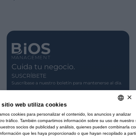
Cuida tu negocio.
SUSCRÍBETE
Suscríbase a nuestro boletín para mantenerse al día.
×
INSCRÍBASE
 sitio web utiliza cookies
CONTACTO
zamos cookies para personalizar el contenido, los anuncios y analizar
ITALIAN
Oficinas
ro tráfico. También compartimos información sobre su uso de nuestro s
Contáctanos
ENGLISH
uestros socios de publicidad y análisis, quienes pueden combinarla co
Vacantes
información que les haya proporcionado o que hayan recopilado a parti
NOVEDADES
FRENCH